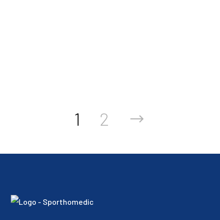
überstrapaziert werden Muskeln halten zwar einiges aus, aber
eben nicht alles. Sind sie überlastet, können sich Muskeln
überdehnen und es kommt zur Muskelzerrung,…
WEITERLESEN
1
2